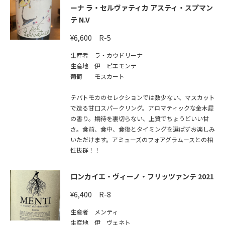
ーナ ラ・セルヴァティカ アスティ・スプマン
テ N.V
¥6,600 R-5
生産者 ラ・カウドリーナ
生産地 伊 ピエモンテ
葡萄 モスカート
テパトモカのセレクションでは数少ない、マスカット
で造る甘口スパークリング。アロマティックな金木犀
の香り。期待を裏切らない、上質でちょうどいい甘
さ。食前、食中、食後とタイミングを選ばずお楽しみ
いただけます。アミューズのフォアグラムースとの相
性抜群！！
ロンカイエ・ヴィーノ・フリッツァンテ 2021
¥6,400 R-8
生産者 メンティ
生産地 伊 ヴェネト