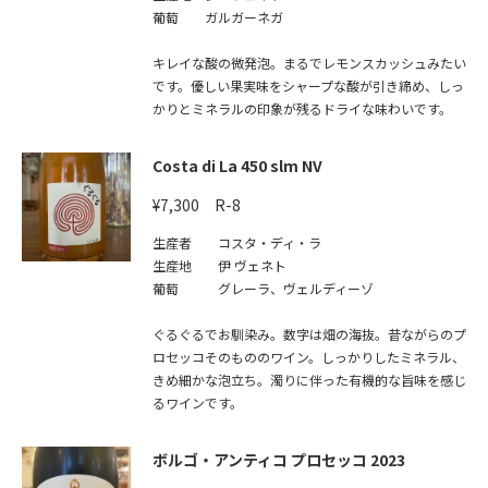
葡萄 ガルガーネガ
キレイな酸の微発泡。まるでレモンスカッシュみたい
です。優しい果実味をシャープな酸が引き締め、しっ
かりとミネラルの印象が残るドライな味わいです。
Costa di La 450 slm NV
¥7,300 R-8
生産者 コスタ・ディ・ラ
生産地 伊 ヴェネト
葡萄 グレーラ、ヴェルディーゾ
ぐるぐるでお馴染み。数字は畑の海抜。昔ながらのプ
ロセッコそのもののワイン。しっかりしたミネラル、
きめ細かな泡立ち。濁りに伴った有機的な旨味を感じ
るワインです。
ボルゴ・アンティコ プロセッコ 2023