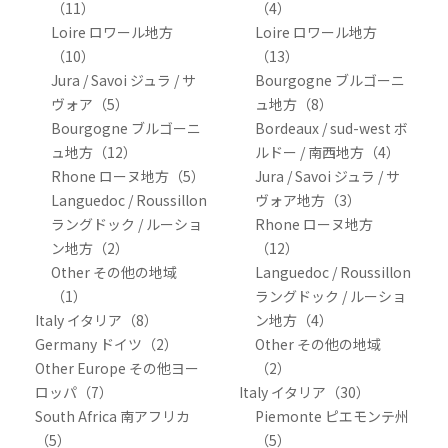
（11）
（4）
Loire ロワール地方
Loire ロワール地方
（10）
（13）
Jura / Savoi ジュラ / サ
Bourgogne ブルゴーニ
ヴォア（5）
ュ地方（8）
Bourgogne ブルゴーニ
Bordeaux / sud-west ボ
ュ地方（12）
ルドー / 南西地方（4）
Rhone ローヌ地方（5）
Jura / Savoi ジュラ / サ
Languedoc / Roussillon
ヴォア地方（3）
ラングドック / ルーショ
Rhone ローヌ地方
ン地方（2）
（12）
Other その他の地域
Languedoc / Roussillon
（1）
ラングドック / ルーショ
Italy イタリア（8）
ン地方（4）
Germany ドイツ（2）
Other その他の地域
Other Europe その他ヨー
（2）
ロッパ（7）
Italy イタリア（30）
South Africa 南アフリカ
Piemonte ピエモンテ州
（5）
（5）