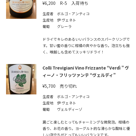
¥6,200 R-5 入荷待ち
生産者 ボルゴ・アンティコ
生産地 伊 ヴェネト
葡萄 グレーラ
ドライでキレのあるいいバランスのスパークリングで
す。甘い蜜の香りに柑橘の爽やかな香り。泡立ちも強
く、喉越しも含めてスッキリドライ！
Colli Trevigiani Vino Frizzante “Verdì ” ヴ
ィーノ・フリッツァンテ “ヴェルディ”
¥5,700 売り切れ
生産者 ボルゴ・アンティコ
生産地 伊 ヴェネト
葡萄 ヴェルディーゾ
澱ごと楽しむとってもチャーミングな微発泡。柑橘の
香り、お花の香り。ヨーグルト的な滑らかな酸味と優
しい泡立ちがとってもいいバランスです。